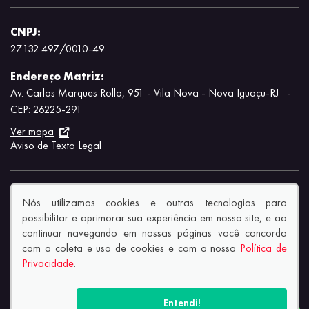
CNPJ:
27.132.497/0010-49
Endereço Matriz:
Av. Carlos Marques Rollo, 951 - Vila Nova - Nova Iguaçu-RJ
-
CEP: 26225-291
Ver mapa
Aviso de Texto Legal
Nós utilizamos cookies e outras tecnologias para
possibilitar e aprimorar sua experiência em nosso site, e ao
continuar navegando em nossas páginas você concorda
Desacelere. Seu bem maior é a vida.
com a coleta e uso de cookies e com a nossa
Política de
Privacidade
.
© Copyright 2026
AutoForce - Todos os direitos reservados.
Política de privacidade.
Entendi!