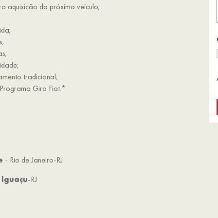
ra aquisição do próximo veículo;
ida;
s;
as;
idade;
mento tradicional;
Programa Giro Fiat.*
e
- Rio de Janeiro-RJ
 Iguaçu
-RJ