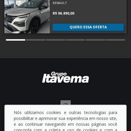
RENAULT
R$ 96.890,00
QUERO ESSA OFERTA
Nós utilizamos cookies e outras tecnologias para
possibilitar e aprimorar sua experiência em nosso site,
© Copyright 2023 - Grupo Itavema - Todos os direitos reservados.
Politica de privacidade
.
e ao continuar navegando em nossas páginas você
concorda com a coleta e uso de cookies e com a