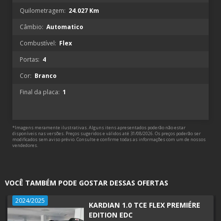
Quilometragem:
24.027 Km
Câmbio:
Automatico
Combustível:
Flex
Portas:
4
Cor:
Branco
Final da placa:
1
*Imagens meramente ilustrativas. Alguns itens apresentados poderão não estar
disponíveis nas versões. Preços sugeridos e válidos até 31/08/2026. Os preços poderão ser
modificados sem aviso prévio. Consulte e confirme todas as informações com um de nossos
vendedores.
VOCÊ TAMBÉM PODE GOSTAR DESSAS OFERTAS
2024/2025
KARDIAN 1.0 TCE FLEX PREMIÉRE
EDITION EDC