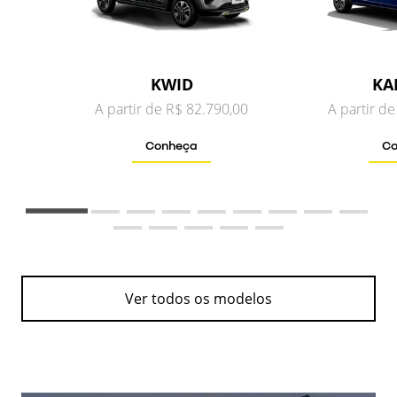
KWID
KA
A partir de R$ 82.790,00
A partir d
Conheça
Co
Ver todos os modelos