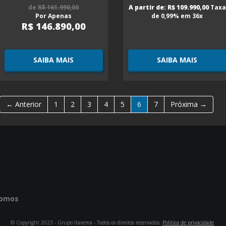
de
R$ 161.990,00
A partir de: R$ 109.990,00
Taxa
Por Apenas
de 0,99% em 36x
R$ 146.890,00
SAIBA MAIS
SAIBA MAIS
← Anterior
1
2
3
4
5
6
7
Próxima →
omos
© Copyright 2023 - Grupo Itavema - Todos os direitos reservados.
Politica de privacidade
.