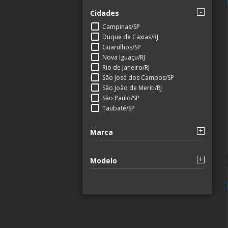
Cidades
Campinas/SP
Duque de Caxias/RJ
Guarulhos/SP
Nova Iguaçu/RJ
Rio de Janeiro/RJ
São José dos Campos/SP
São João de Meriti/RJ
São Paulo/SP
Taubaté/SP
Marca
Modelo