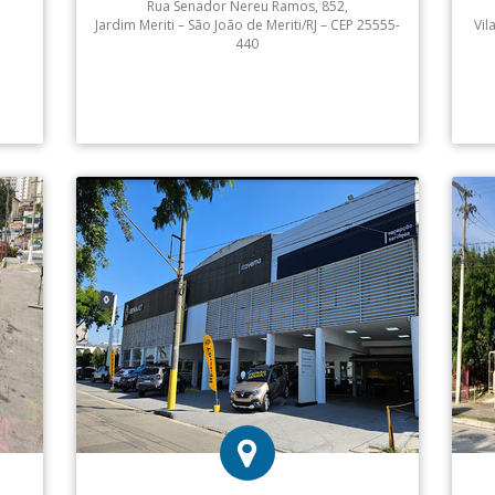
Rua Senador Nereu Ramos, 852,
Jardim Meriti – São João de Meriti/RJ – CEP 25555-
Vil
440
Atendimento: