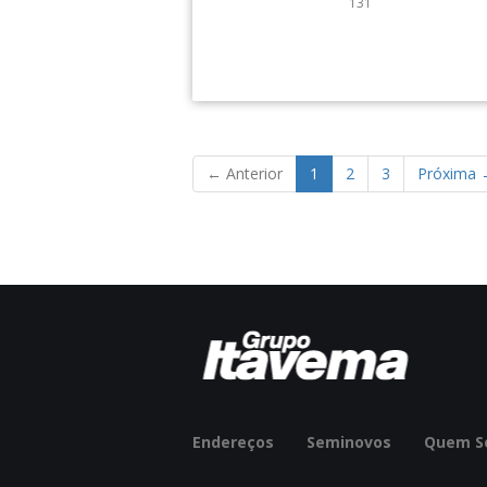
131
Atendimento:
← Anterior
1
2
3
Próxima 
Endereços
Seminovos
Quem S