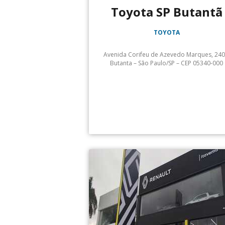
Toyota SP Butantã
TOYOTA
Avenida Corifeu de Azevedo Marques, 240
Butanta – São Paulo/SP – CEP 05340-000
Atendimento: