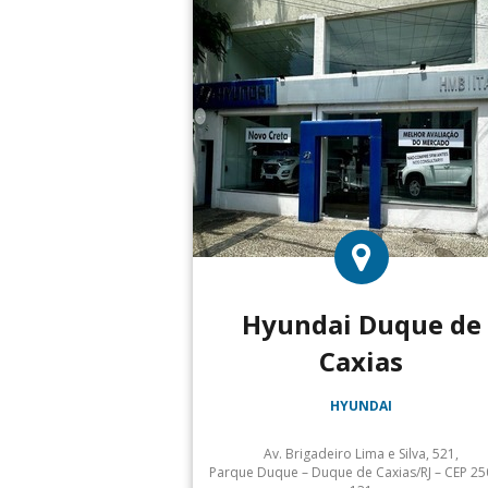
Hyundai Duque de
Caxias
HYUNDAI
Av. Brigadeiro Lima e Silva, 521,
Parque Duque – Duque de Caxias/RJ – CEP 25