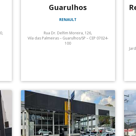
Guarulhos
R
RENAULT
0,
Rua Dr. Delfim Moreira, 126,
Vila das Palmeiras – Guarulhos/SP – CEP 07024-
100
Jar
Atendimento: