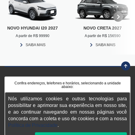
NOVO HYUNDAI I20 2027
NOVO CRETA 2027
A partir de R$ 99990
A partir de R$ 156590
SAIBA MAIS
SAIBA MAIS
Confira endereços, telefones e horários, selecionando a unidade
abaixo:
Nós utilizamos cookies e outras tecnologias para
Hyundai Duque de Caxias
possibilitar e aprimorar sua experiência em nosso site,
e ao continuar navegando em nossas páginas você
Hyundai Campo Grande
concorda com a coleta e uso de cookies e com a nossa
Política de Privacidade
.