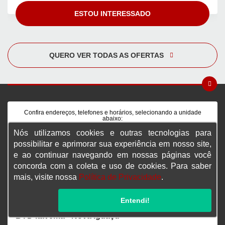
ESTOU INTERESSADO
QUERO VER TODAS AS OFERTAS
Confira endereços, telefones e horários, selecionando a unidade
abaixo:
Nós utilizamos cookies e outras tecnologias para
BYD Itavema - Botafogo
possibilitar e aprimorar sua experiência em nosso site,
e ao continuar navegando em nossas páginas você
concorda com a coleta e uso de cookies. Para saber
BYD Itavema - Pós Vendas
mais, visite nossa
Política de Privacidade
.
BYD Itavema - Barra da Tijuca
Entendi!
BYD Itavema - Nova Iguaçu