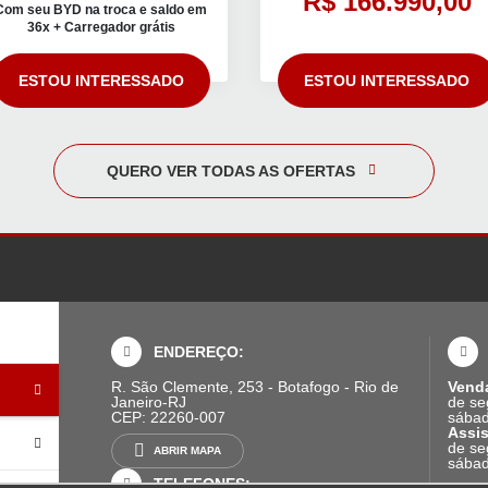
R$ 166.990,00
Com seu BYD na troca e saldo em
36x + Carregador grátis
ESTOU INTERESSADO
ESTOU INTERESSADO
QUERO VER TODAS AS OFERTAS
ENDEREÇO:
R. São Clemente, 253 - Botafogo - Rio de
Vend
Janeiro-RJ
de se
CEP: 22260-007
sábad
Assis
de se
ABRIR MAPA
sábad
TELEFONES: