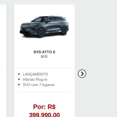
BYD ATTO 8
DOLPHIN M
BYD
BYD
LANÇAMENTO
Design modern
Híbrido Plug-in
Compacto e tec
SUV com 7 lugares
Condição exclu
CPF
Por: R$
A partir
399.990,00
109.99