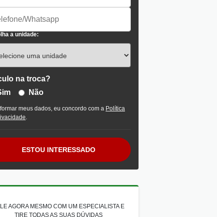
lha a unidade:
culo na troca?
Sim
Não
nformar meus dados, eu concordo com a
Política
rivacidade
.
ESTOU INTERESSADO
LE AGORA MESMO COM UM ESPECIALISTA E
TIRE TODAS AS SUAS DÚVIDAS