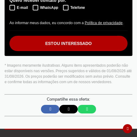
Quero receber contato por:
E-mail
WhatsApp
Telefone
Ao informar meus dados, eu concordo com a
Política de privacidade
.
ESTOU INTERESSADO
* Imagens meramente ilustrativas. Alguns itens apresentados poderão não
estar disponíveis nas versões. Preços sugeridos e válidos de 01/08/2026 até
31/08/2026. Os preços poderão ser modificados sem aviso prévio. Consulte
e confirme todas as informações com um de nossos vendedores.
Compartilhe essa oferta: