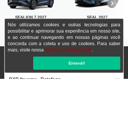
SEALION 7 2027
SEAL 2027
Nós utilizamos cookies e outras tecnologias para
SAIBA MAIS
SAIBA MAIS
possibilitar e aprimorar sua experiência em nosso site,
e ao continuar navegando em nossas páginas você
concorda com a coleta e uso de cookies. Para saber
mais, visite nossa
Política de Privacidade
.
Confira endereços, telefones e horários, selecionando a unidade
Entendi!
abaixo:
BYD Itavema - Botafogo
BYD Itavema - Pós Vendas
BYD Itavema - Barra da Tijuca
BYD Itavema - Nova Iguaçu