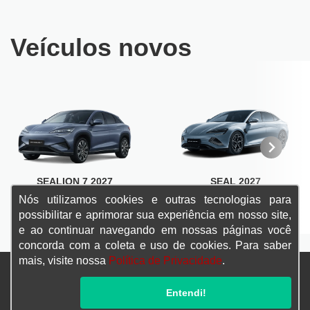
Veículos novos
SEALION 7 2027
SEAL 2027
Nós utilizamos cookies e outras tecnologias para
SAIBA MAIS
SAIBA MAIS
possibilitar e aprimorar sua experiência em nosso site,
e ao continuar navegando em nossas páginas você
concorda com a coleta e uso de cookies. Para saber
mais, visite nossa
Política de Privacidade
.
Confira endereços, telefones e horários, selecionando a unidade
Entendi!
abaixo: