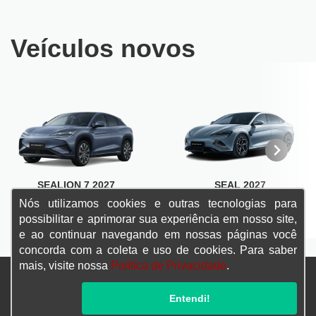
Veículos novos
SEALION 7 2027
SEAL 2027
Nós utilizamos cookies e outras tecnologias para
SAIBA MAIS
SAIBA MAIS
possibilitar e aprimorar sua experiência em nosso site,
e ao continuar navegando em nossas páginas você
concorda com a coleta e uso de cookies. Para saber
mais, visite nossa
Política de Privacidade
.
Confira endereços, telefones e horários, selecionando a unidade
Entendi!
abaixo: